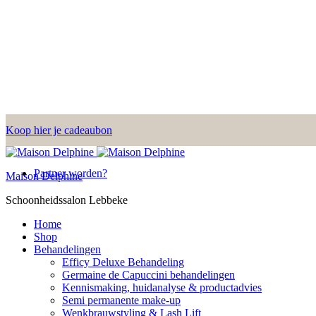
Koop hier je cadeaubon
Partner worden?
Maison Delphine
Schoonheidssalon Lebbeke
Home
Shop
Behandelingen
Efficy Deluxe Behandeling
Germaine de Capuccini behandelingen
Kennismaking, huidanalyse & productadvies
Semi permanente make-up
Wenkbrauwstyling & Lash Lift