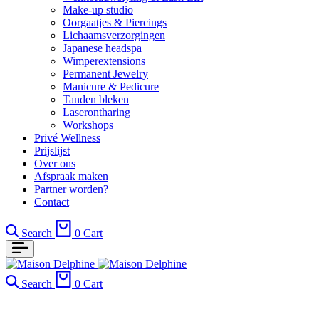
Make-up studio
Oorgaatjes & Piercings
Lichaamsverzorgingen
Japanese headspa
Wimperextensions
Permanent Jewelry
Manicure & Pedicure
Tanden bleken
Laserontharing
Workshops
Privé Wellness
Prijslijst
Over ons
Afspraak maken
Partner worden?
Contact
Search
0
Cart
Search
0
Cart