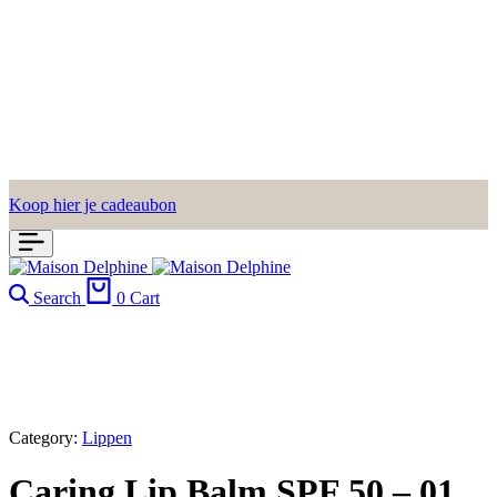
Koop hier je cadeaubon
Search
0
Cart
Category:
Lippen
Caring Lip Balm SPF 50 – 01