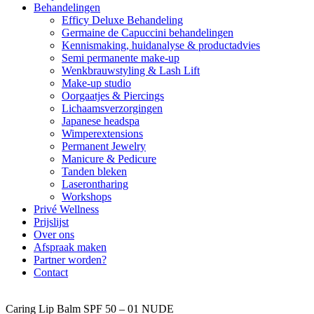
Behandelingen
Efficy Deluxe Behandeling
Germaine de Capuccini behandelingen
Kennismaking, huidanalyse & productadvies
Semi permanente make-up
Wenkbrauwstyling & Lash Lift
Make-up studio
Oorgaatjes & Piercings
Lichaamsverzorgingen
Japanese headspa
Wimperextensions
Permanent Jewelry
Manicure & Pedicure
Tanden bleken
Laserontharing
Workshops
Privé Wellness
Prijslijst
Over ons
Afspraak maken
Partner worden?
Contact
Caring Lip Balm SPF 50 – 01 NUDE