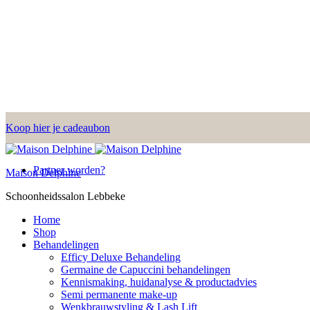
Koop hier je cadeaubon
Partner worden?
Maison Delphine
Schoonheidssalon Lebbeke
Home
Shop
Behandelingen
Efficy Deluxe Behandeling
Germaine de Capuccini behandelingen
Kennismaking, huidanalyse & productadvies
Semi permanente make-up
Wenkbrauwstyling & Lash Lift