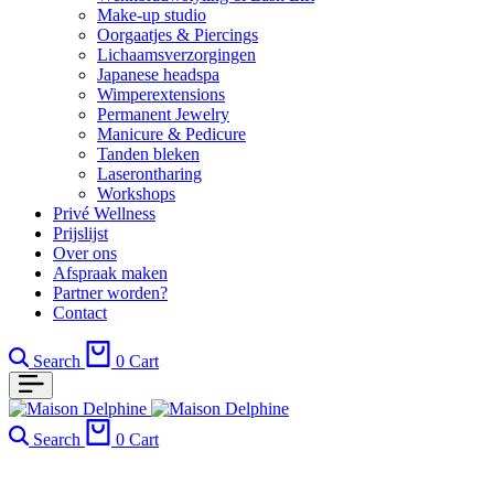
Make-up studio
Oorgaatjes & Piercings
Lichaamsverzorgingen
Japanese headspa
Wimperextensions
Permanent Jewelry
Manicure & Pedicure
Tanden bleken
Laserontharing
Workshops
Privé Wellness
Prijslijst
Over ons
Afspraak maken
Partner worden?
Contact
Search
0
Cart
Search
0
Cart