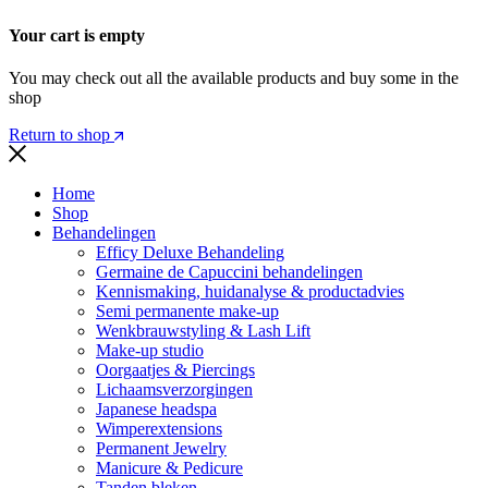
Your cart is empty
You may check out all the available products and buy some in the
shop
Return to shop
Home
Shop
Behandelingen
Efficy Deluxe Behandeling
Germaine de Capuccini behandelingen
Kennismaking, huidanalyse & productadvies
Semi permanente make-up
Wenkbrauwstyling & Lash Lift
Make-up studio
Oorgaatjes & Piercings
Lichaamsverzorgingen
Japanese headspa
Wimperextensions
Permanent Jewelry
Manicure & Pedicure
Tanden bleken