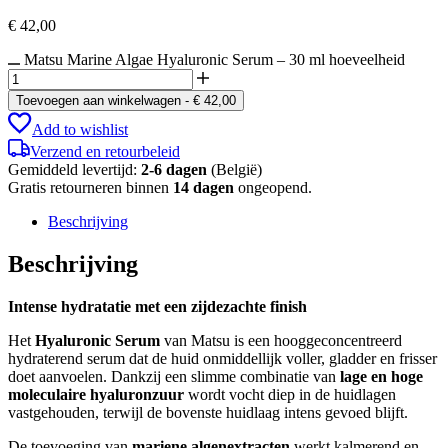
€
42,00
Matsu Marine Algae Hyaluronic Serum – 30 ml hoeveelheid
Toevoegen aan winkelwagen
-
€
42,00
Add to wishlist
Verzend en retourbeleid
Gemiddeld levertijd:
2-6 dagen
(België)
Gratis retourneren binnen
14 dagen
ongeopend.
Beschrijving
Beschrijving
Intense hydratatie met een zijdezachte finish
Het
Hyaluronic Serum
van Matsu is een hooggeconcentreerd
hydraterend serum dat de huid onmiddellijk voller, gladder en frisser
doet aanvoelen. Dankzij een slimme combinatie van
lage en hoge
moleculaire hyaluronzuur
wordt vocht diep in de huidlagen
vastgehouden, terwijl de bovenste huidlaag intens gevoed blijft.
De toevoeging van
mariene algenextracten
werkt kalmerend en