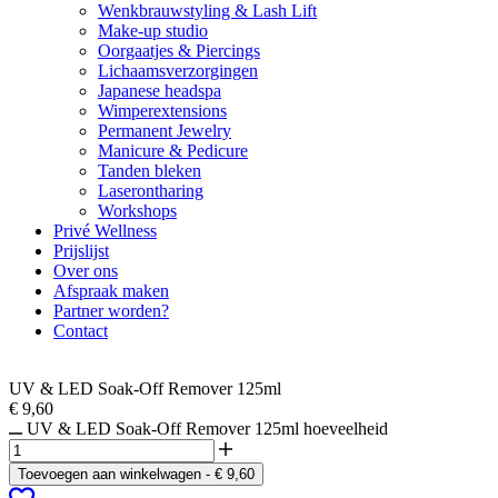
Wenkbrauwstyling & Lash Lift
Make-up studio
Oorgaatjes & Piercings
Lichaamsverzorgingen
Japanese headspa
Wimperextensions
Permanent Jewelry
Manicure & Pedicure
Tanden bleken
Laserontharing
Workshops
Privé Wellness
Prijslijst
Over ons
Afspraak maken
Partner worden?
Contact
UV & LED Soak-Off Remover 125ml
€
9,60
UV & LED Soak-Off Remover 125ml hoeveelheid
Toevoegen aan winkelwagen
-
€
9,60