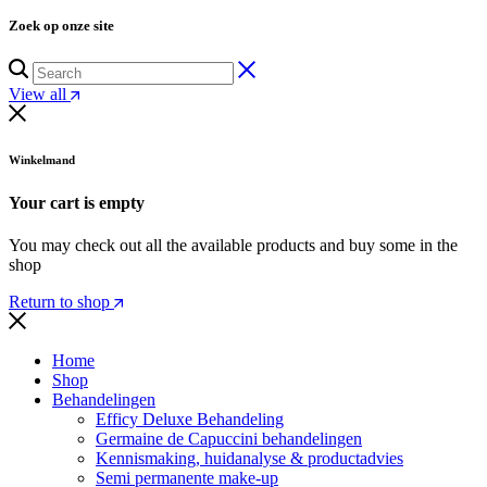
Zoek op onze site
View all
Winkelmand
Your cart is empty
You may check out all the available products and buy some in the
shop
Return to shop
Home
Shop
Behandelingen
Efficy Deluxe Behandeling
Germaine de Capuccini behandelingen
Kennismaking, huidanalyse & productadvies
Semi permanente make-up